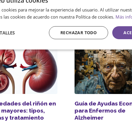
eb utiliza cookies
jos (2026)
entra en vigor y cóm
 cookies para mejorar la experiencia del usuario. Al utilizar nuest
cambiar la vida de l
s las cookies de acuerdo con nuestra Política de cookies.
Más inf
personas
TALLES
RECHAZAR TODO
ACE
edades del riñón en
Guía de Ayudas Eco
 mayores: tipos,
para Enfermos de
s y tratamiento
Alzheimer