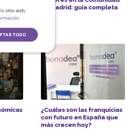
o va a
de Madrid: guía completa
ro sitio web,
SPANISH
as
2026
ormación
ENGLISH
PTAR TODO
nómicas
¿Cuáles son las franquicias
con futuro en España que
más crecen hoy?