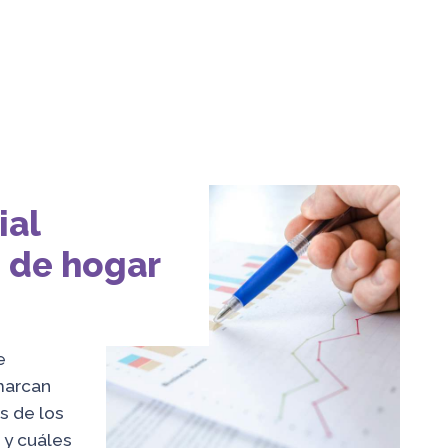
ial
 de hogar
e
marcan
s de los
 y cuáles