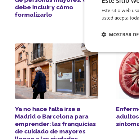
Este sitio w
debe incluir y cómo
y conse
Este sitio web usa
formalizarlo
usted acepta toda
MOSTRAR DE
Enferm
Ya no hace falta irse a
adultos
Madrid o Barcelona para
síntoma
emprender: las franquicias
de cuidado de mayores
llegan a las ciudades