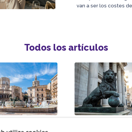
van a ser los costes d
Todos los artículos
para mayores desde
Reforma de la Ley 
a: opciones, Imserso
Dependencia 2026: