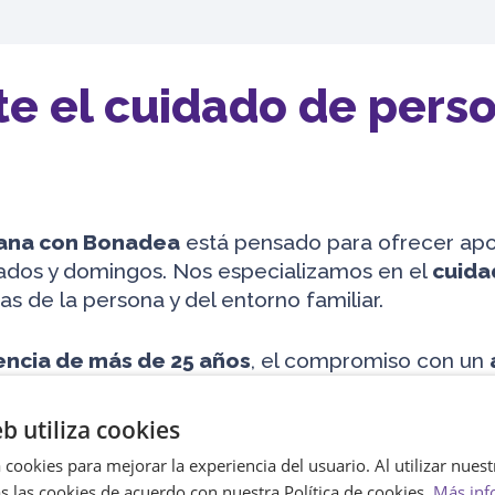
te el cuidado de pers
mana con Bonadea
está pensado para ofrecer apoy
bados y domingos. Nos especializamos en el
cuida
s de la persona y del entorno familiar.
encia de más de 25 años
, el compromiso con un
a, y la
flexibilidad
en los horarios y tareas. En 
 seleccionados cuidadosamente para garantizar u
eb utiliza cookies
 cookies para mejorar la experiencia del usuario. Al utilizar nuest
s las cookies de acuerdo con nuestra Política de cookies.
Más inf