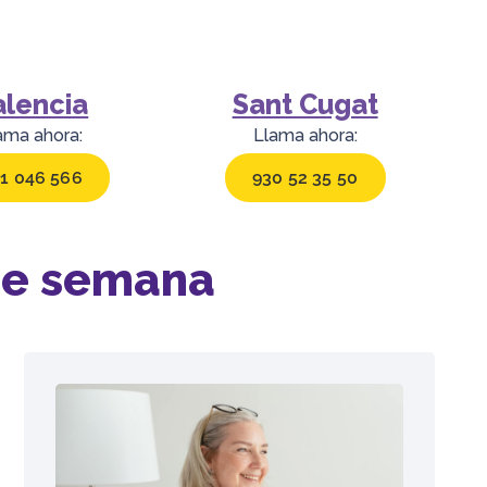
alencia
Sant Cugat
ama ahora:
Llama ahora:
1 046 566
930 52 35 50
 de semana