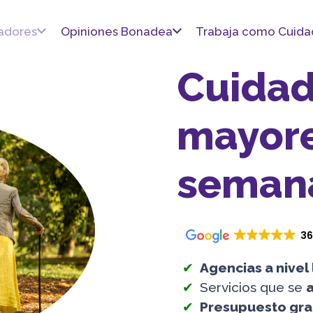
adores
Opiniones Bonadea
Trabaja como Cuida
Cuidad
mayore
seman
36
Agencias a nivel 
Servicios que se
a
Presupuesto gra