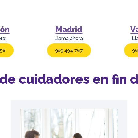
lón
Madrid
V
ra:
Llama ahora:
Ll
156
919 494 767
96
 de cuidadores en fin