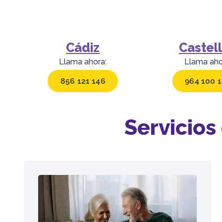
Cádiz
Castel
Llama ahora:
Llama aho
856 121 146
964 100 
Servicios