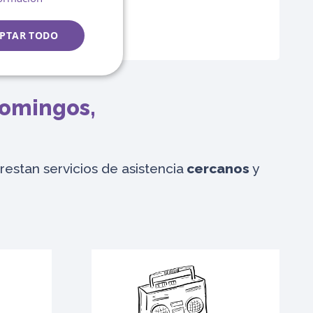
ENGLISH
PTAR TODO
domingos,
restan servicios de asistencia
cercanos
y