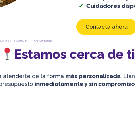
Cuidadores disp
Contacta ahora
sonas mayores en fin de semana
Estamos cerca de t
 atenderte de la forma
más personalizada
. Lla
presupuesto
inmediatamente y sin compromiso