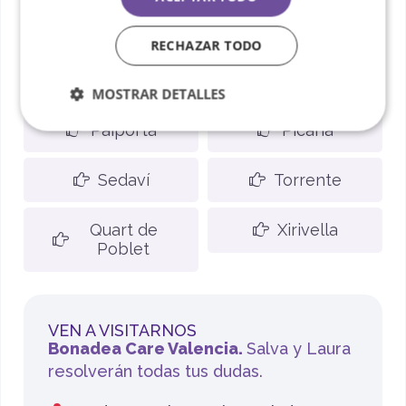
Burjassot
Catarroja
RECHAZAR TODO
Manises
Paterna
MOSTRAR DETALLES
Paiporta
Picaña
Sedaví
Torrente
Quart de
Xirivella
Poblet
VEN A VISITARNOS
Bonadea Care Valencia.
Salva y Laura
resolverán todas tus dudas.