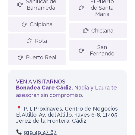
Sanlúcar de
El Puerto
Barrameda
de Santa
María
Chipiona
Chiclana
Rota
San
Fernando
Puerto Real
VEN A VISITARNOS
Bonadea Care Cádiz.
Nadia y Laura te
asesoran sin compromiso.
P. I. Proxinaves, Centro de Negocios
El Altillo, Av. del Altillo, naves 6-8, 11405
Jerez de la Frontera, Cádiz
919 49 47 67