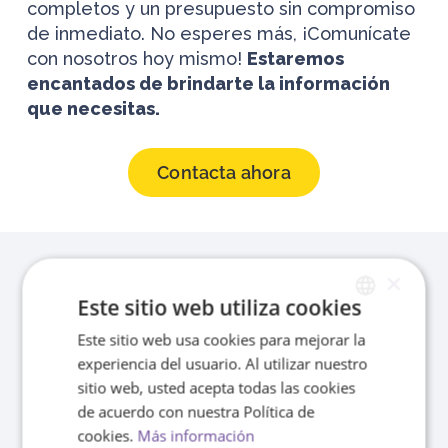
completos y un presupuesto sin compromiso
de inmediato. No esperes más, ¡Comunícate
con nosotros hoy mismo!
Estaremos
encantados de brindarte la información
que necesitas.
Contacta ahora
×
Este sitio web utiliza cookies
Este sitio web usa cookies para mejorar la
SPANISH
experiencia del usuario. Al utilizar nuestro
ENGLISH
sitio web, usted acepta todas las cookies
Bonadea, Servicio S8686/S8687
de acuerdo con nuestra Política de
acreditado
por los Servicios sociales en
cookies.
Más información