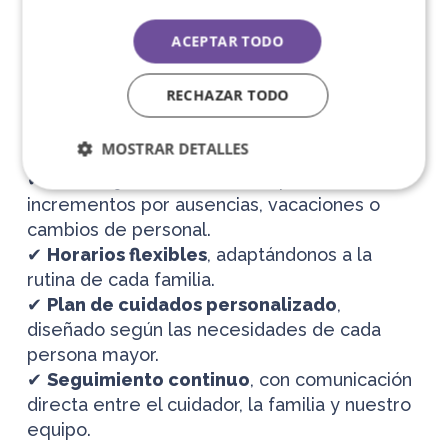
las personas mayores
y la
tranquilidad de
ACEPTAR TODO
sus familiares
, ofreciendo un cuidado
cercano y profesional sin complicaciones
.
RECHAZAR TODO
Ventajas de nuestro servicio
MOSTRAR DETALLES
✔
Tarifa fija mensual
, sin sorpresas ni
incrementos por ausencias, vacaciones o
cambios de personal.
✔
Horarios flexibles
, adaptándonos a la
rutina de cada familia.
✔
Plan de cuidados personalizado
,
diseñado según las necesidades de cada
persona mayor.
✔
Seguimiento continuo
, con comunicación
directa entre el cuidador, la familia y nuestro
equipo.