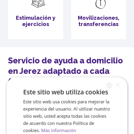
Estimulación y
Movilizaciones,
ejercicios
transferencias
Servicio de ayuda a domicilio
en Jerez adaptado a cada
familia
×
Este sitio web utiliza cookies
En
Bonadea
, entendemos que
cada familia
Este sitio web usa cookies para mejorar la
SPANISH
es única
, por lo que hemos desarrollado un
experiencia del usuario. Al utilizar nuestro
servicio de
asistencia domiciliaria flexible y
ENGLISH
sitio web, usted acepta todas las cookies
personalizado
, ajustado a la rutina y
de acuerdo con nuestra Política de
necesidades de cada hogar. Nuestro
cookies.
Más información
compromiso es garantizar el
bienestar de