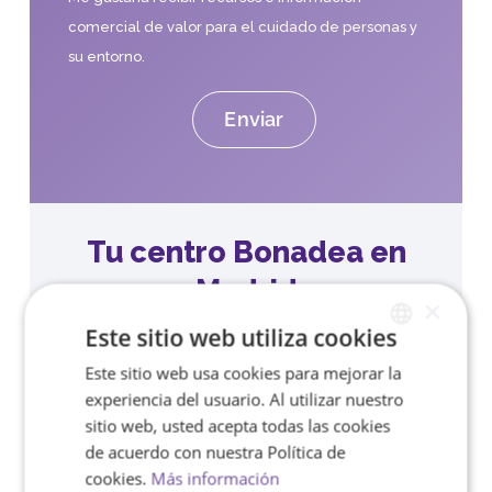
comercial de valor para el cuidado de personas y
su entorno.
Tu centro Bonadea en
Madrid
×
Este sitio web utiliza cookies
Servicios de ayuda y asistencia a
domicilio para personas mayores.
Este sitio web usa cookies para mejorar la
SPANISH
experiencia del usuario. Al utilizar nuestro
ENGLISH
Horarios:
sitio web, usted acepta todas las cookies
de acuerdo con nuestra Política de
Lunes a jueves:
09:00h-17:00h
cookies.
Más información