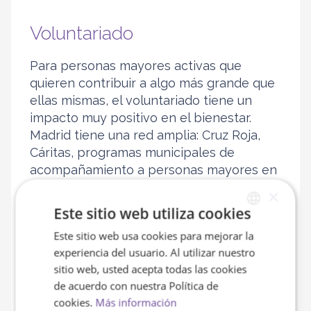
Voluntariado
Para personas mayores activas que
quieren contribuir a algo más grande que
ellas mismas, el voluntariado tiene un
impacto muy positivo en el bienestar.
Madrid tiene una red amplia: Cruz Roja,
Cáritas, programas municipales de
acompañamiento a personas mayores en
situación de soledad.
×
Este sitio web utiliza cookies
Dar tiene un efecto protector
demostrado sobre la salud mental en
Este sitio web usa cookies para mejorar la
SPANISH
personas mayores.
experiencia del usuario. Al utilizar nuestro
ENGLISH
sitio web, usted acepta todas las cookies
de acuerdo con nuestra Política de
Excursiones y viajes del
cookies.
Más información