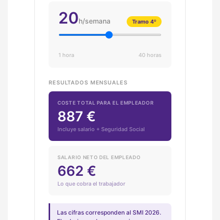
20
h/semana
Tramo 4º
1 hora
40 horas
RESULTADOS MENSUALES
COSTE TOTAL PARA EL EMPLEADOR
887 €
Incluye salario + Seguridad Social
SALARIO NETO DEL EMPLEADO
662 €
Lo que cobra el trabajador
Las cifras corresponden al SMI 2026.