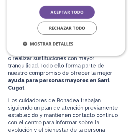
Ofrecemos un servicio de cuidados pensado
ACEPTAR TODO
para adaptarse a la rutina de cada hogar, con
soluciones flexibles que facilitan la
RECHAZAR TODO
organización familiar. Además, mantenemos
un precio estable mes a mes, evitando
variaciones por vacaciones, bajas o cambios
MOSTRAR DETALLES
en el equipo, lo que permite ajustar horarios
o realizar sustituciones con mayor
tranquilidad. Todo ello forma parte de
nuestro compromiso de ofrecer la mejor
ayuda para personas mayores en Sant
Cugat
.
Los cuidadores de Bonadea trabajan
siguiendo un plan de atención previamente
establecido y mantienen contacto continuo
con el centro para informar sobre la
evolución y el bienestar de la persona