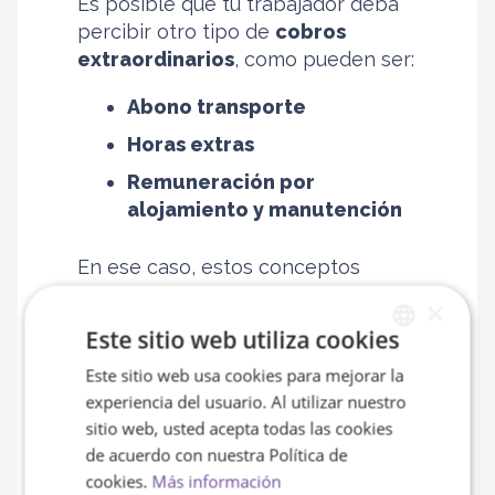
Es posible que tu trabajador deba
percibir otro tipo de
cobros
extraordinarios
, como pueden ser:
Abono transporte
Horas extras
Remuneración por
alojamiento y manutención
En ese caso, estos conceptos
deberán de ser incluidos en la
×
nómina, de forma diferenciada al
Este sitio web utiliza cookies
salario base o salario mínimo.
Este sitio web usa cookies para mejorar la
SPANISH
experiencia del usuario. Al utilizar nuestro
ENGLISH
4. Cotizaciones a la
sitio web, usted acepta todas las cookies
Seguridad Social
de acuerdo con nuestra Política de
cookies.
Más información