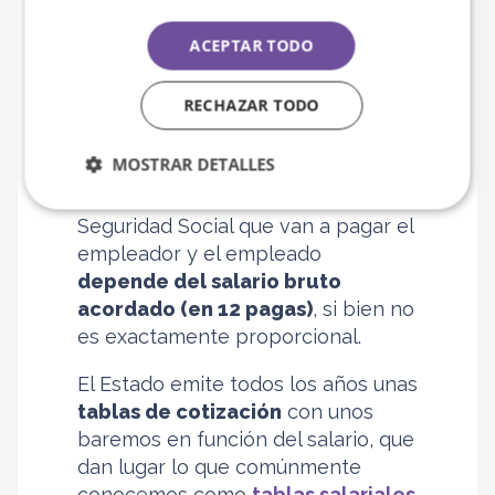
Los
empleadores y empleados
deben cotizar a la Seguridad
ACEPTAR TODO
Social
por diferentes conceptos.
Estas contribuciones cubren
RECHAZAR TODO
prestaciones como pensiones,
desempleo y asistencia sanitaria.
MOSTRAR DETALLES
La
cotización
o cuotas de la
Seguridad Social que van a pagar el
empleador y el empleado
depende del salario bruto
acordado (en 12 pagas)
, si bien no
es exactamente proporcional.
El Estado emite todos los años unas
tablas de cotización
con unos
baremos en función del salario, que
dan lugar lo que comúnmente
conocemos como
tablas salariales