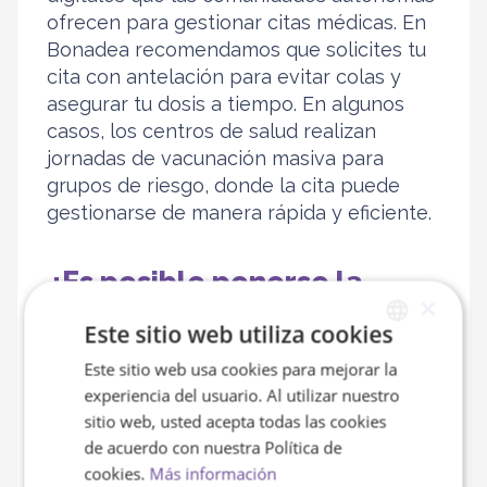
ofrecen para gestionar citas médicas. En
Bonadea recomendamos que solicites tu
cita con antelación para evitar colas y
asegurar tu dosis a tiempo. En algunos
casos, los centros de salud realizan
jornadas de vacunación masiva para
grupos de riesgo, donde la cita puede
gestionarse de manera rápida y eficiente.
¿Es posible ponerse la
×
vacuna de la gripe sin cita
Este sitio web utiliza cookies
previa?
Este sitio web usa cookies para mejorar la
SPANISH
experiencia del usuario. Al utilizar nuestro
Dependiendo de la región y del centro de
ENGLISH
sitio web, usted acepta todas las cookies
salud, puede ser posible recibir la
vacuna
de acuerdo con nuestra Política de
de la gripe
sin necesidad de una cita
cookies.
Más información
previa. Algunos centros de salud