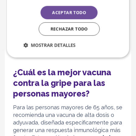
organizan jornadas de vacunación en las
ACEPTAR TODO
que las personas pueden acudir sin cita,
pero esto varía. Lo mejor es informarse
RECHAZAR TODO
en el centro más cercano o consultar las
páginas web oficiales de las autoridades
sanitarias locales para obtener detalles
MOSTRAR DETALLES
específicos.
¿Cuál es la mejor vacuna
contra la gripe para las
personas mayores?
Para las personas mayores de 65 años, se
recomienda una vacuna de alta dosis o
adyuvada, diseñada específicamente para
generar una respuesta inmunológica más