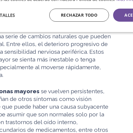
 indican un problema grave, tampoco
el envejecimiento. Es fundamental prestar
TALLES
RECHAZAR TODO
ACE
exto para valorar su importancia clínica.
una serie de cambios naturales que pueden
al. Entre ellos, el deterioro progresivo de
la sensibilidad nerviosa periférica. Estos
yor se sienta más inestable o tenga
especialmente al moverse rápidamente,
a.
sonas mayores
se vuelven persistentes,
ñan de otros síntomas como visión
de que puede haber una causa subyacente
be asumir que son normales solo por la
n trastornos del oído interno,
ecundarios de medicamentos, entre otros