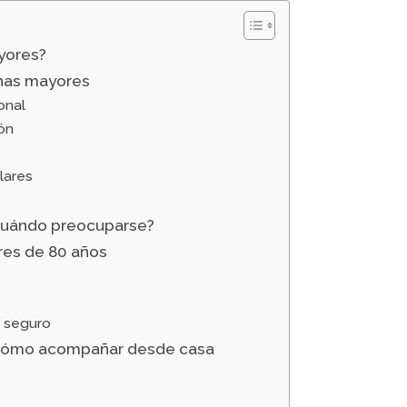
yores?
nas mayores
onal
ión
lares
cuándo preocuparse?
res de 80 años
o seguro
 cómo acompañar desde casa