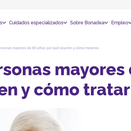
s
Cuidados especializados
Sobre Bonadea
Empleo
rsonas mayores de 80 años: por qué ocurren y cómo tratarlos
rsonas mayores 
en y cómo tratar