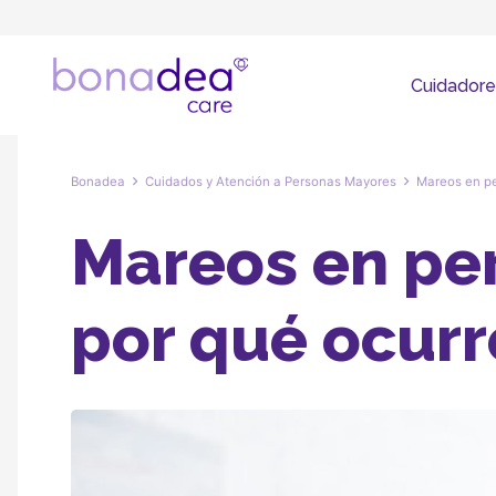
Cuidadore
Bonadea
Cuidados y Atención a Personas Mayores
Mareos en pe
Mareos en pe
por qué ocurr