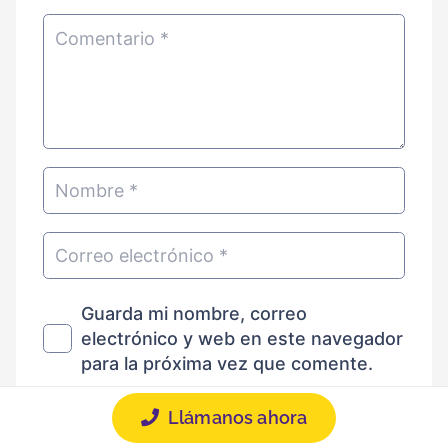
Guarda mi nombre, correo
electrónico y web en este navegador
para la próxima vez que comente.
Por favor, introduce una respuesta en
Llámanos ahora
dígitos: