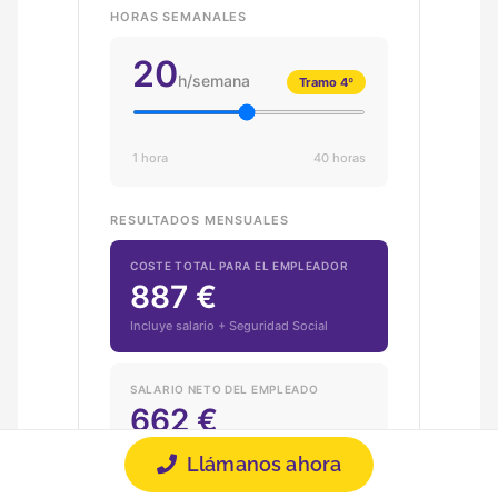
HORAS SEMANALES
20
h/semana
Tramo 4º
1 hora
40 horas
RESULTADOS MENSUALES
COSTE TOTAL PARA EL EMPLEADOR
887 €
Incluye salario + Seguridad Social
SALARIO NETO DEL EMPLEADO
662 €
Lo que cobra el trabajador
Llámanos ahora