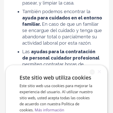
pasear, y limpiar la casa.
También podemos encontrar la
ayuda para cuidados en el entorno
familiar.
En caso de que un familiar
se encargue del cuidado y tenga que
abandonar total o parcialmente su
actividad laboral por esta razón.
Las
ayudas para la contratación
de personal cuidador profesional
permiten contratar horas de
×
asistencia personal y promoción de
Este sitio web utiliza cookies
la autonomía. Para ello, el cuidador
debe ser profesional y debe estar
Este sitio web usa cookies para mejorar la
SPANISH
dado de alta en la Seguridad Social.
experiencia del usuario. Al utilizar nuestro
ENGLISH
sitio web, usted acepta todas las cookies
de acuerdo con nuestra Política de
Servicios de la Ley de la
cookies.
Más información