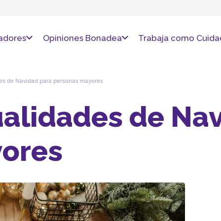
adores
Opiniones Bonadea
Trabaja como Cuida
es de Navidad para personas mayores
alidades de Nav
ores