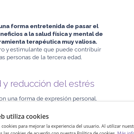
una forma entretenida de pasar el
icios a la salud física y mental de
ramienta terapéutica muy valiosa.
ro y estimulante que puede contribuir
las personas de la tercera edad.
d y reducción del estrés
on una forma de expresión personal.
ermite canalizar emociones y
le.
Esto ayuda a reducir la ansiedad y el
eb utiliza cookies
equiere concentración, llevando la mente
 cookies para mejorar la experiencia del usuario. Al utilizar nuest
tividad se convierte en una fuente de
s las cookies de acuerdo con nuestra Política de cookies.
Más inf