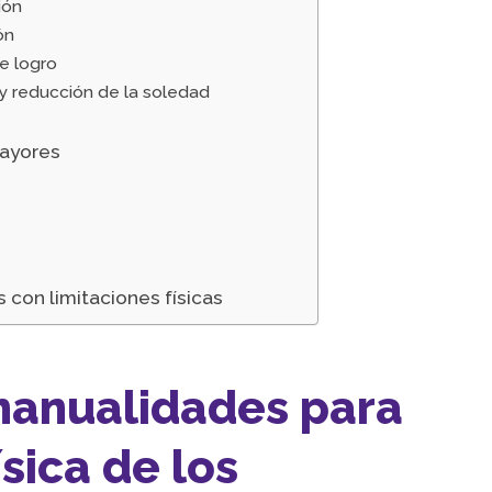
ión
ón
e logro
 y reducción de la soledad
mayores
con limitaciones físicas
 manualidades para
ísica de los