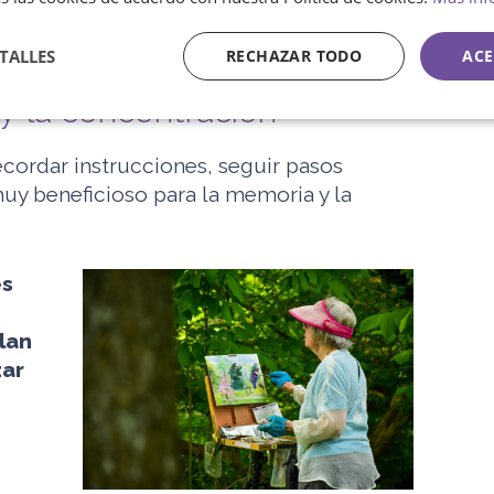
pacto directo en el estado de ánimo.
TALLES
RECHAZAR TODO
ACE
 y la concentración
cordar instrucciones, seguir pasos
muy beneficioso para la memoria y la
es
lan
zar