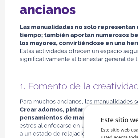
ancianos
Las manualidades no solo representan 
tiempo; también aportan numerosos benef
los mayores, convirtiéndose en una her
Estas actividades ofrecen un espacio segu
significativamente al bienestar general de 
1. Fomento de la creativida
Para muchos ancianos, las manualidades s
Crear adornos, pintar o armar figuras p
pensamientos de manera visual y tangib
Este sitio w
estrés al enfocarse en una actividad que r
Este sitio web usa
a un estado de relajación. Además, la crea
usted acepta toda