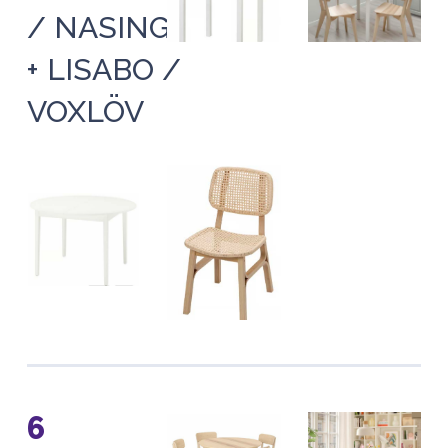
/ NASINGE
+ LISABO /
VOXLÖV
6