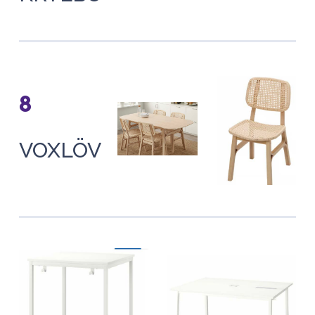
8
VOXLÖV