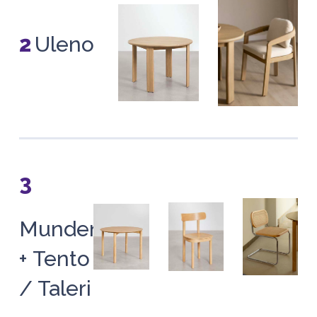
2
Uleno
3
Munden
+ Tento
/ Taleri