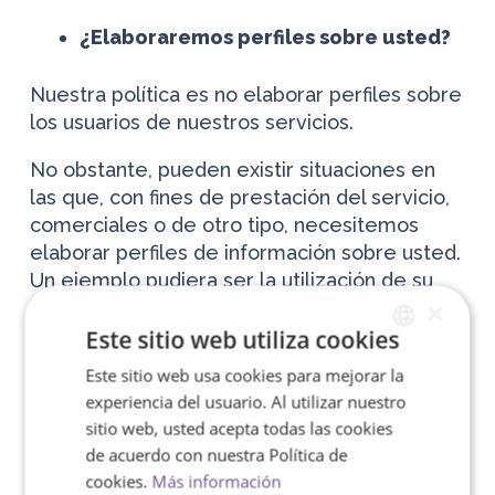
¿Elaboraremos perfiles sobre usted?
Nuestra política es no elaborar perfiles sobre
los usuarios de nuestros servicios.
No obstante, pueden existir situaciones en
las que, con fines de prestación del servicio,
comerciales o de otro tipo, necesitemos
elaborar perfiles de información sobre usted.
Un ejemplo pudiera ser la utilización de su
×
historial de compras o servicios para poder
ofrecerle productos o servicios adaptados a
Este sitio web utiliza cookies
sus gustos o necesidades.
Este sitio web usa cookies para mejorar la
SPANISH
experiencia del usuario. Al utilizar nuestro
En tal caso, aplicaremos medidas de
ENGLISH
sitio web, usted acepta todas las cookies
seguridad eficaces que protejan su
de acuerdo con nuestra Política de
información en todo momento de personas
cookies.
Más información
no autorizadas que pretendan utilizarla en su