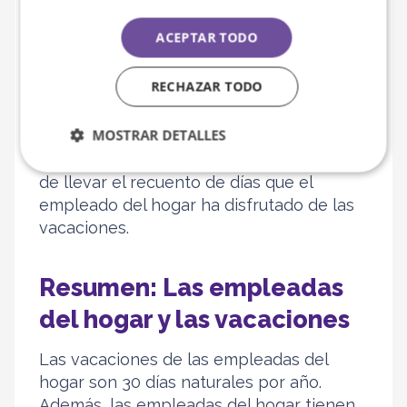
empleados de hogar se
deben incluir en la nómina
ACEPTAR TODO
mensual?
RECHAZAR TODO
No es necesario incluir las vacaciones de
MOSTRAR DETALLES
los empleados del hogar en las nóminas
mensuales, si bien puede ser una forma
de llevar el recuento de días que el
empleado del hogar ha disfrutado de las
vacaciones.
Resumen: Las empleadas
del hogar y las vacaciones
Las vacaciones de las empleadas del
hogar son 30 días naturales por año.
Además, las empleadas del hogar tienen