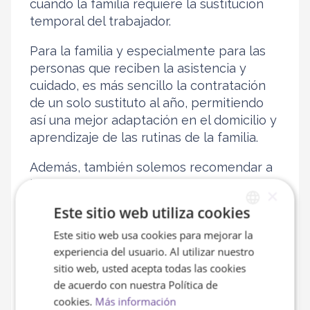
cuando la familia requiere la sustitución
temporal del trabajador.
Para la familia y especialmente para las
personas que reciben la asistencia y
cuidado, es más sencillo la contratación
de un solo sustituto al año, permitiendo
así una mejor adaptación en el domicilio y
aprendizaje de las rutinas de la familia.
Además, también solemos recomendar a
los clientes planificar este escenario con
×
la mayor antelación posible para así
Este sitio web utiliza cookies
poder tener capacidad de reacción
Este sitio web usa cookies para mejorar la
SPANISH
llegado el momento de la sustitución del
experiencia del usuario. Al utilizar nuestro
empleado del hogar.
ENGLISH
sitio web, usted acepta todas las cookies
de acuerdo con nuestra Política de
¿Las vacaciones de los
cookies.
Más información