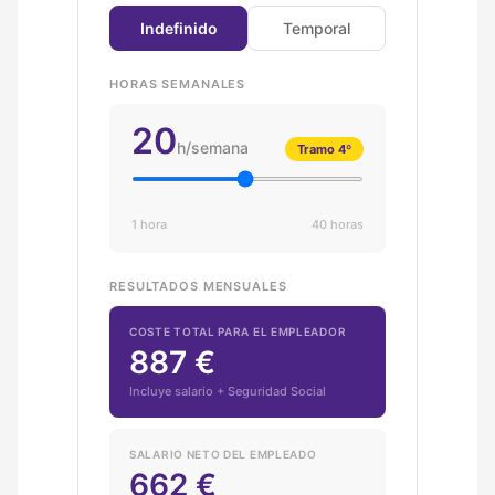
Indefinido
Temporal
HORAS SEMANALES
20
h/semana
Tramo 4º
1 hora
40 horas
RESULTADOS MENSUALES
COSTE TOTAL PARA EL EMPLEADOR
887 €
Incluye salario + Seguridad Social
SALARIO NETO DEL EMPLEADO
662 €