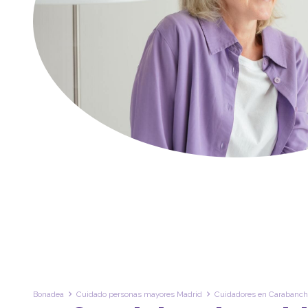
Bonadea
Cuidado personas mayores Madrid
Cuidadores en Carabanch