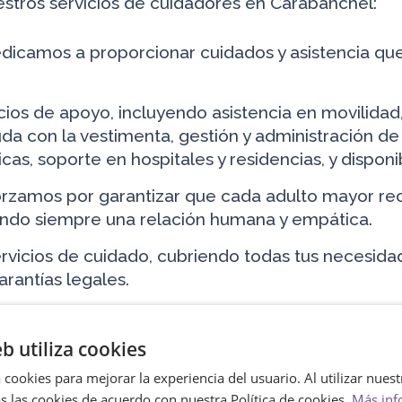
ros servicios de cuidadores en Carabanchel:
dicamos a proporcionar cuidados y asistencia qu
os de apoyo, incluyendo asistencia en movilidad,
yuda con la vestimenta, gestión y administración
as, soporte en hospitales y residencias, y disponi
rzamos por garantizar que cada adulto mayor reci
do siempre una relación humana y empática.
icios de cuidado, cubriendo todas tus necesidad
arantías legales.
n tu hogar, te ofrecemos el apoyo constante de u
eb utiliza cookies
ento. Nuestros servicios de cuidado incluyen una
 cookies para mejorar la experiencia del usuario. Al utilizar nuest
instante.
s las cookies de acuerdo con nuestra Política de cookies.
Más inf