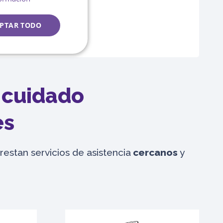
ENGLISH
PTAR TODO
l cuidado
es
restan servicios de asistencia
cercanos
y