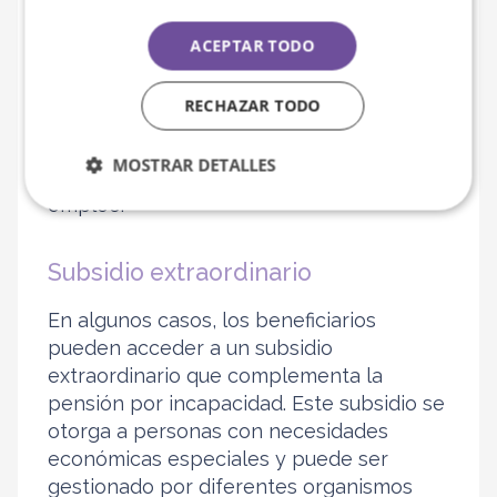
función de la base reguladora del
trabajador y el porcentaje de incapacidad.
ACEPTAR TODO
En general, se otorga un 55% de la base
reguladora, aunque puede incrementarse
RECHAZAR TODO
hasta un 75% si el beneficiario es mayor
de 55 años y se considera que tiene
MOSTRAR DETALLES
dificultades para encontrar un nuevo
empleo.
Subsidio extraordinario
En algunos casos, los beneficiarios
pueden acceder a un subsidio
extraordinario que complementa la
pensión por incapacidad. Este subsidio se
otorga a personas con necesidades
económicas especiales y puede ser
gestionado por diferentes organismos