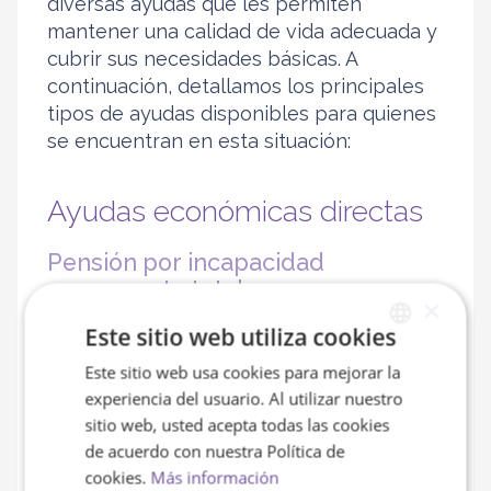
diversas ayudas que les permiten
mantener una calidad de vida adecuada y
cubrir sus necesidades básicas. A
continuación, detallamos los principales
tipos de ayudas disponibles para quienes
se encuentran en esta situación:
Ayudas económicas directas
Pensión por incapacidad
permanente total
×
Este sitio web utiliza cookies
La
pensión por incapacidad
permanente total
es una prestación
Este sitio web usa cookies para mejorar la
SPANISH
económica que se otorga a aquellos que
experiencia del usuario. Al utilizar nuestro
ENGLISH
no pueden desempeñar su profesión
sitio web, usted acepta todas las cookies
habitual debido a una enfermedad o
de acuerdo con nuestra Política de
accidente. Esta pensión se calcula en
cookies.
Más información