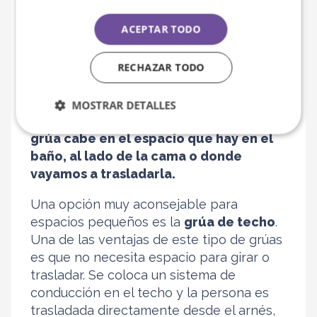
ACEPTAR TODO
Las
patas deben caber por las puertas
;
es importante medir la parte más ancha
RECHAZAR TODO
de la grúa para cerciorarnos de que
pasan sin problema. Para girar a la
MOSTRAR DETALLES
persona, necesitaremos calcular
si la
grúa cabe en el espacio que hay en el
baño, al lado de la cama o donde
vayamos a trasladarla.
Una opción muy aconsejable para
espacios pequeños es la
grúa de techo
.
Una de las ventajas de este tipo de grúas
es que no necesita espacio para girar o
trasladar. Se coloca un sistema de
conducción en el techo y la persona es
trasladada directamente desde el arnés,