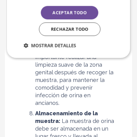
recolección.
ACEPTAR TODO
Post-recolección
RECHAZAR TODO
Higiene post-
MOSTRAR DETALLES
procedimiento:
Es
importante realizar una
limpieza suave de la zona
genital después de recoger la
muestra, para mantener la
comodidad y prevenir
infección de orina en
ancianos
.
Almacenamiento de la
muestra:
La muestra de orina
debe ser almacenada en un
lugar fresco y llevada al