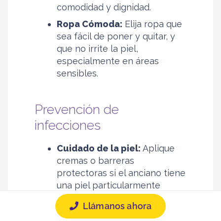
comodidad y dignidad.
Ropa Cómoda:
Elija ropa que
sea fácil de poner y quitar, y
que no irrite la piel,
especialmente en áreas
sensibles.
Prevención de
infecciones
Cuidado de la piel:
Aplique
cremas o barreras
protectoras si el anciano tiene
una piel particularmente
sensible o si hay riesgo de
Llámanos ahora
infección. Esto puede ayudar a