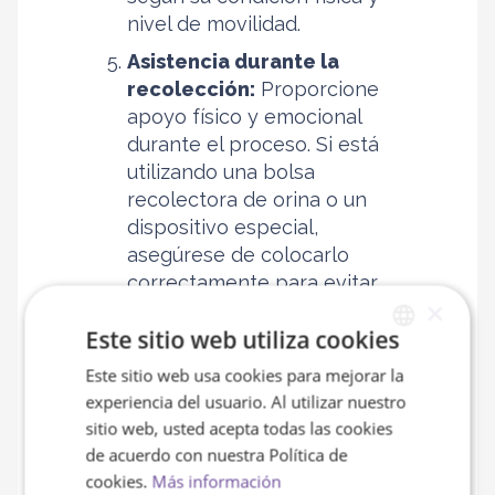
nivel de movilidad.
Asistencia durante la
recolección:
Proporcione
apoyo físico y emocional
durante el proceso. Si está
utilizando una bolsa
recolectora de orina o un
dispositivo especial,
asegúrese de colocarlo
correctamente para evitar
×
derrames o molestias.
Este sitio web utiliza cookies
Etiquetado de la muestra:
Una vez recogida la orina,
Este sitio web usa cookies para mejorar la
SPANISH
experiencia del usuario. Al utilizar nuestro
cierre bien el contenedor para
ENGLISH
sitio web, usted acepta todas las cookies
evitar derrames. Etiquételo
de acuerdo con nuestra Política de
correctamente con los datos
cookies.
Más información
del paciente, fecha y hora de