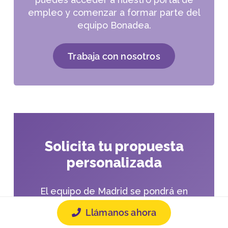
empleo y comenzar a formar parte del
equipo Bonadea.
Trabaja con nosotros
Solicita tu propuesta
personalizada
El equipo de Madrid se pondrá en
contacto contigo para entender tu
Llámanos ahora
situación y ofrecerte la mejor solución.