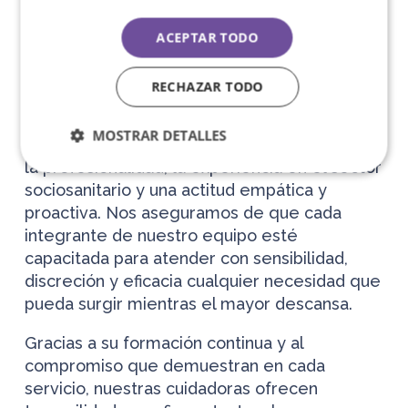
cuidadoras nocturnas en
ACEPTAR TODO
Villarreal?
RECHAZAR TODO
En Bonadea, seleccionamos cuidadosamente
a cada
cuidadora de personas mayores
MOSTRAR DETALLES
durante la noche en Villarreal
, priorizando
la profesionalidad, la experiencia en el sector
sociosanitario y una actitud empática y
proactiva. Nos aseguramos de que cada
integrante de nuestro equipo esté
capacitada para atender con sensibilidad,
discreción y eficacia cualquier necesidad que
pueda surgir mientras el mayor descansa.
Gracias a su formación continua y al
compromiso que demuestran en cada
servicio, nuestras cuidadoras ofrecen