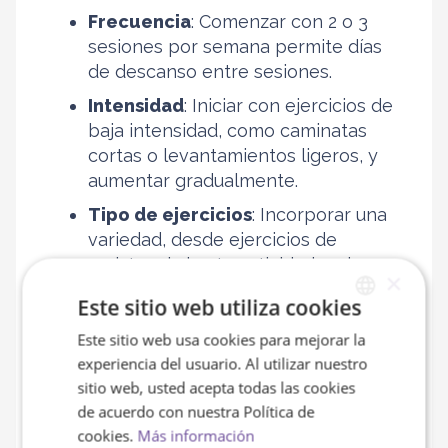
Frecuencia
: Comenzar con 2 o 3
sesiones por semana permite días
de descanso entre sesiones.
Intensidad
: Iniciar con ejercicios de
baja intensidad, como caminatas
cortas o levantamientos ligeros, y
aumentar gradualmente.
Tipo de ejercicios
: Incorporar una
variedad, desde ejercicios de
resistencia hasta actividades de
×
fortalecimiento y ejercicios de
Este sitio web utiliza cookies
equilibrio, para abordar diferentes
aspectos de la salud física.
Este sitio web usa cookies para mejorar la
SPANISH
experiencia del usuario. Al utilizar nuestro
Duración
: Las sesiones pueden ser
ENGLISH
sitio web, usted acepta todas las cookies
tan cortas como 10-15 minutos al
de acuerdo con nuestra Política de
principio, aumentando gradualmente
cookies.
Más información