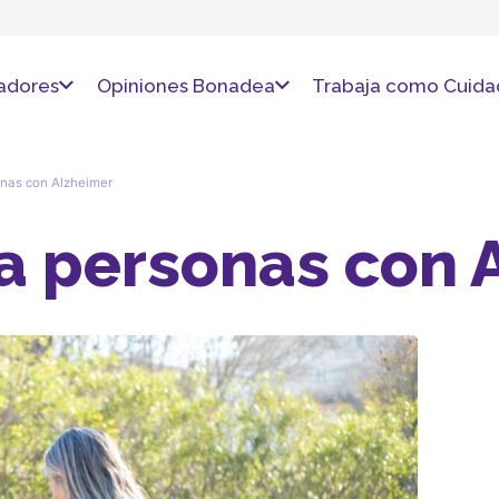
adores
Opiniones Bonadea
Trabaja como Cuida
onas con Alzheimer
ra personas con 