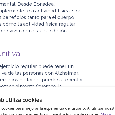
amental. Desde Bonadea,
mplemente una actividad física, sino
 beneficios tanto para el cuerpo
cómo la actividad física regular
 conviven con esta condición.
nitiva
jercicio regular puede tener un
iva de las personas con Alzheimer.
ercicios de tai chi pueden aumentar
 potencialmente favorece la
s existentes y fomenta su activación.
eb utiliza cookies
tización en el deterioro de las
moria y la atención.
 cookies para mejorar la experiencia del usuario. Al utilizar nuest
s las cookies de acuerdo con nuestra Política de cookies.
Más inf