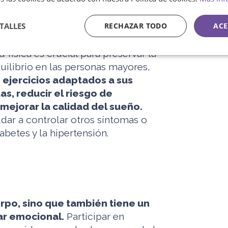
ud física
TALLES
RECHAZAR TODO
ACE
física es crucial para preservar la
equilibrio en las personas mayores,
 ejercicios adaptados a sus
s, reducir el riesgo de
ejorar la calidad del sueño.
dar a controlar otros síntomas o
betes y la hipertensión.
uerpo, sino que también tiene un
tar emocional.
Participar en