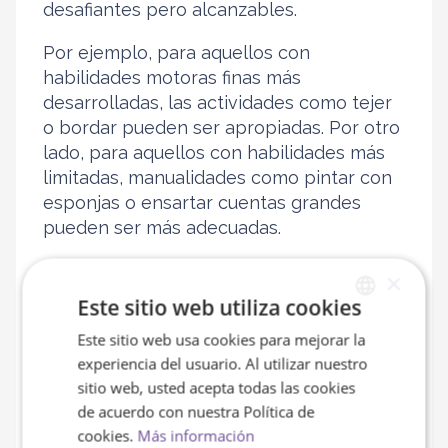
desafiantes pero alcanzables.
Por ejemplo, para aquellos con
habilidades motoras finas más
desarrolladas, las actividades como tejer
o bordar pueden ser apropiadas. Por otro
lado, para aquellos con habilidades más
limitadas, manualidades como pintar con
esponjas o ensartar cuentas grandes
pueden ser más adecuadas.
Es importante que las actividades sean
×
modificables
. Por ejemplo, si una tarea
Este sitio web utiliza cookies
se vuelve demasiado compleja, se puede
Este sitio web usa cookies para mejorar la
SPANISH
simplificar reduciendo el número de pasos
experiencia del usuario. Al utilizar nuestro
o utilizando materiales más fáciles de
ENGLISH
sitio web, usted acepta todas las cookies
manejar. El
objetivo es permitir que el
de acuerdo con nuestra Política de
adulto mayor se sienta exitoso
en sus
cookies.
Más información
esfuerzos, sin importar la complejidad de