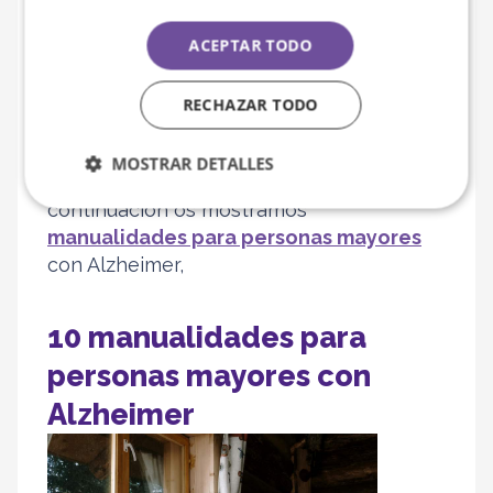
la tarea.
ACEPTAR TODO
Además, es útil incluir instrucciones claras
y visuales. Las instrucciones paso a paso,
RECHAZAR TODO
con ilustraciones o demostraciones,
pueden facilitar la comprensión y el
MOSTRAR DETALLES
seguimiento de la actividad. A
continuación os mostramos
manualidades para personas mayores
con Alzheimer,
10
manualidades para
personas mayores con
Alzheimer